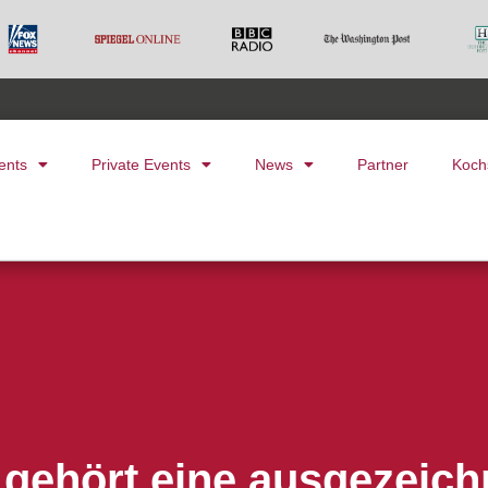
ents
Private Events
News
Partner
Koch
gehört eine ausgezeichn