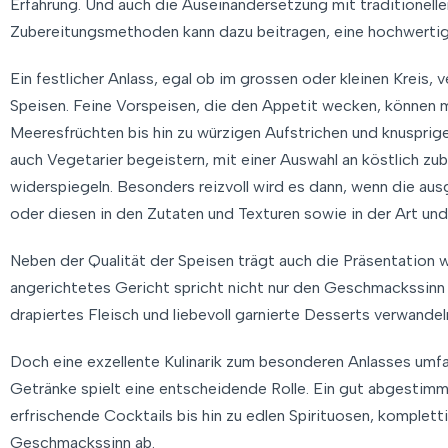
Erfahrung. Und auch die Auseinandersetzung mit traditionel
Zubereitungsmethoden kann dazu beitragen, eine hochwertige 
Ein festlicher Anlass, egal ob im grossen oder kleinen Kreis
Speisen. Feine Vorspeisen, die den Appetit wecken, können mi
Meeresfrüchten bis hin zu würzigen Aufstrichen und knusprige
auch Vegetarier begeistern, mit einer Auswahl an köstlich zub
widerspiegeln. Besonders reizvoll wird es dann, wenn die au
oder diesen in den Zutaten und Texturen sowie in der Art un
Neben der Qualität der Speisen trägt auch die Präsentation we
angerichtetes Gericht spricht nicht nur den Geschmackssinn
drapiertes Fleisch und liebevoll garnierte Desserts verwandeln
Doch eine exzellente Kulinarik zum besonderen Anlasses umfa
Getränke spielt eine entscheidende Rolle. Ein gut abgesti
erfrischende Cocktails bis hin zu edlen Spirituosen, komplet
Geschmackssinn ab.