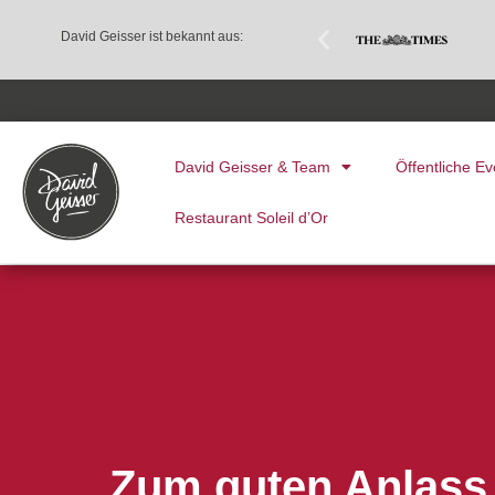
David Geisser ist bekannt aus:
David Geisser & Team
Öffentliche Ev
Restaurant Soleil d’Or
Zum guten Anlass 