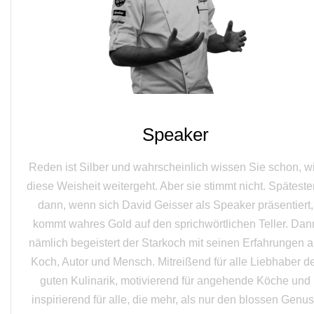
Speaker
Reden ist Silber und wahrscheinlich wissen Sie schon, w
diese Weisheit weitergeht. Aber sie stimmt nicht. Spätest
dann, wenn sich David Geisser als Speaker präsentiert,
kommt wahres Gold auf den sprichwörtlichen Teller. Dan
nämlich begeistert der Starkoch mit seinen Erfahrungen a
Koch, Autor und Mensch. Mitreißend für alle Liebhaber d
guten Kulinarik, motivierend für angehende Köche und
inspirierend für alle, die mehr, als nur den blossen Genu