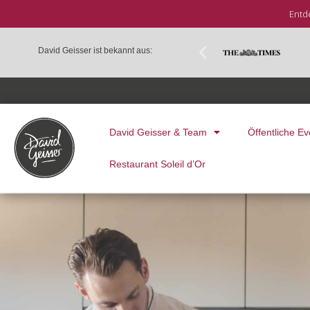
Entd
David Geisser ist bekannt aus:
David Geisser & Team
Öffentliche Ev
Restaurant Soleil d’Or