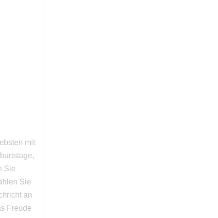
iebsten mit
burtstage,
n Sie
ählen Sie
chricht an
as Freude