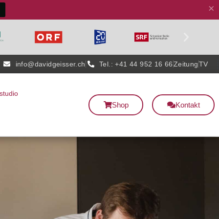
×
info@davidgeisser.ch
Tel.: +41 44 952 16 66
Zeitung
TV
studio
Shop
Kontakt