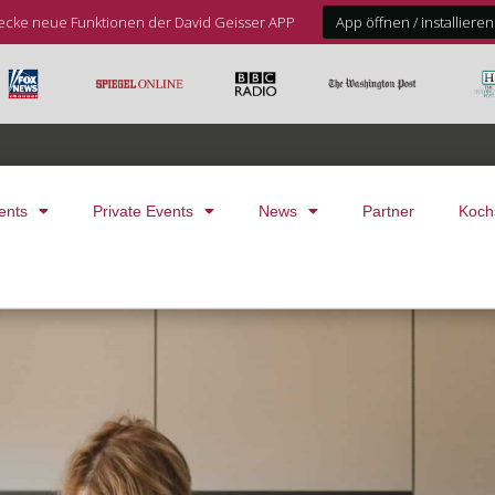
ecke neue Funktionen der David Geisser APP
App öffnen / installieren
ents
Private Events
News
Partner
Koch