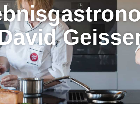
as grösste u
verrückteste
Gewinnspiel!
Jetzt mitmachen