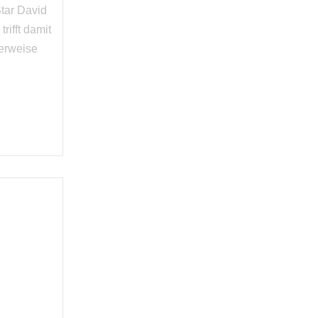
tar David
rifft damit
herweise