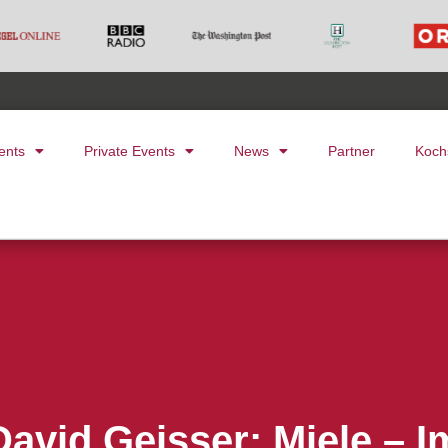
ents
Private Events
News
Partner
Koch
avid Geisser: Miele – 