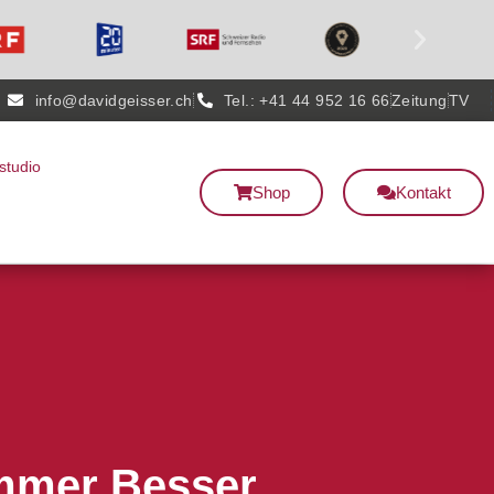
info@davidgeisser.ch
Tel.: +41 44 952 16 66
Zeitung
TV
studio
Shop
Kontakt
Immer Besser.