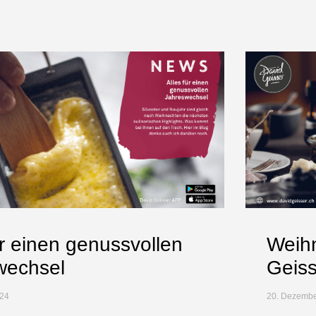
ür einen genussvollen
Weihn
wechsel
Geiss
24
20. Dezemb