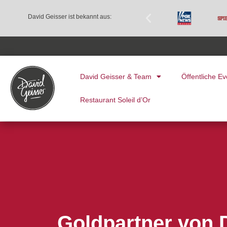
David Geisser ist bekannt aus:
David Geisser & Team
Öffentliche Ev
Restaurant Soleil d’Or
Goldpartner von D