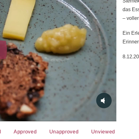
Sternek
das Es
– volle
Ein Erl
Erinner
8.12.2
l
Approved
Unapproved
Unviewed