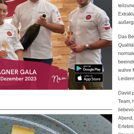
teilzun
Extrak
außerg
Das Be
Qualitä
normale
beeind
wahre 
Leidens
David p
Team, h
liebevo
Abend, 
Erlebni