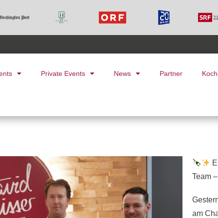
ents
Private Events
News
Partner
Koch
E
Team –
Gestern
am Cha