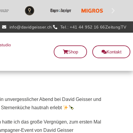
info@davidgeisser.ch
Tel.: +41 44 952 16 66
Zeitung
TV
studio
Shop
Kontakt
in unvergesslicher Abend bei David Geisser und
 Sternenküche hautnah erlebt
 hatte ich das große Vergnügen, zum ersten Mal
mpagner-Event von David Geisser