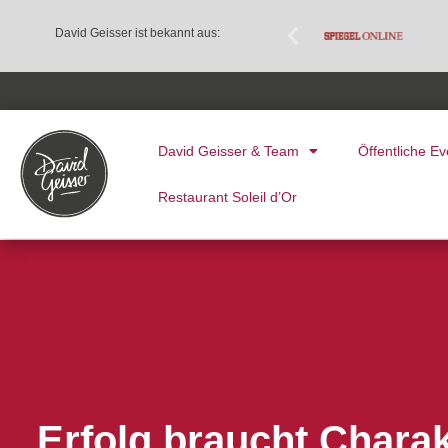
David Geisser ist bekannt aus:
David Geisser & Team
Öffentliche Ev
Restaurant Soleil d’Or
Erfolg braucht Chara