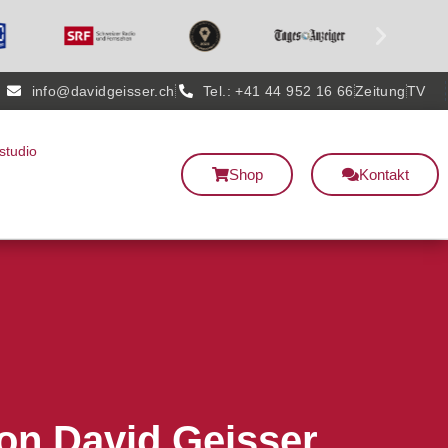
info@davidgeisser.ch
Tel.: +41 44 952 16 66
Zeitung
TV
studio
Shop
Kontakt
von David Geisser