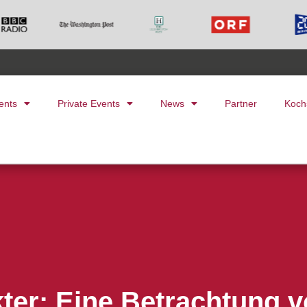
ents
Private Events
News
Partner
Koch
kter: Eine Betrachtung 