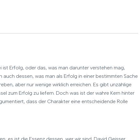
bei ist Erfolg, oder das, was man darunter verstehen mag,
en auch dessen, was man als Erfolg in einer bestimmten Sache
nstreben, aber nur wenige wirklich erreichen. Es gibt unzählige
l zum Erfolg zu liefern. Doch was ist der wahre Kern hinter
gumentiert, dass der Charakter eine entscheidende Rolle
s
; es ist die Essenz dessen, wer wir sind. David Geisser