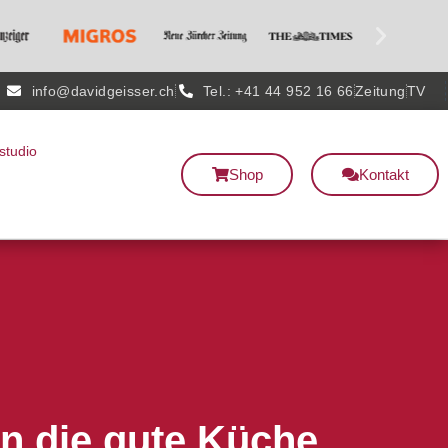
info@davidgeisser.ch
Tel.: +41 44 952 16 66
Zeitung
TV
studio
Shop
Kontakt
in die gute Küche