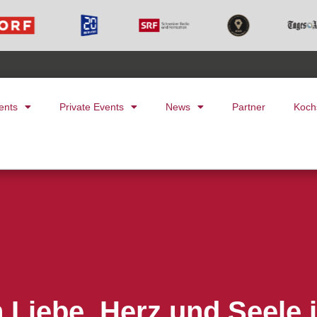
ents
Private Events
News
Partner
Koch
 Liebe, Herz und Seele 