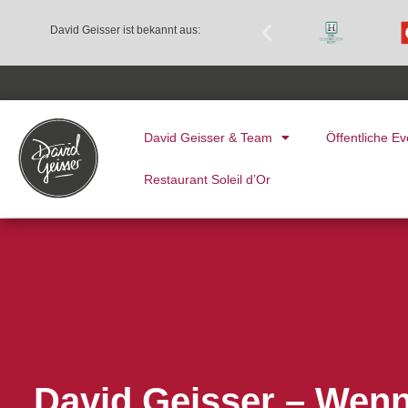
David Geisser ist bekannt aus:
David Geisser & Team
Öffentliche Ev
Restaurant Soleil d’Or
David Geisser – Wenn