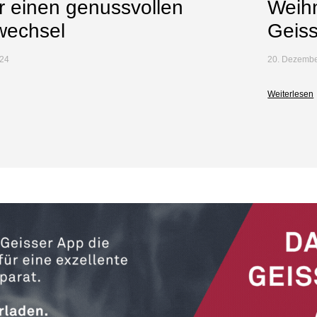
ür einen genussvollen
Weihn
wechsel
Geiss
24
20. Dezemb
Weiterlesen