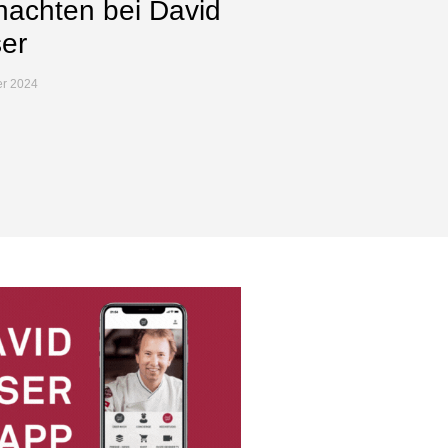
achten bei David
er
er 2024