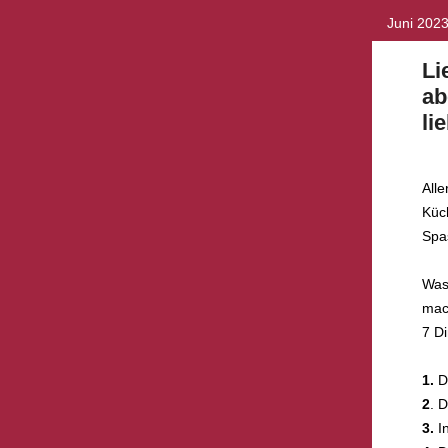
Juni 202
Li
ab
li
Alle
Küc
Spa
Was
mac
7 Di
1.
Di
2
. 
3.
In