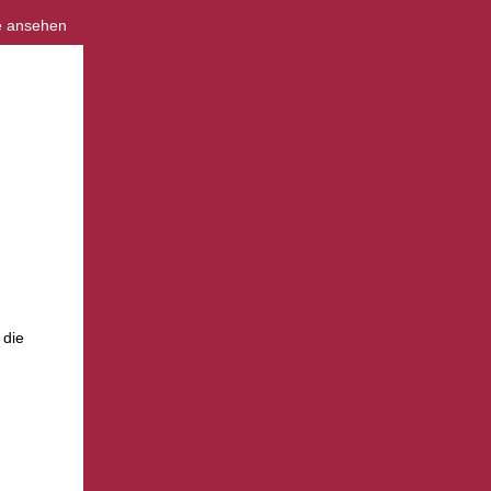
e ansehen
d
 die