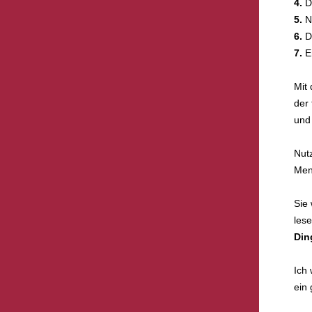
4.
Di
5.
Ne
6.
Da
7.
Er
Mit
der
und
Nutz
Meng
Sie
les
Din
Ich
ein