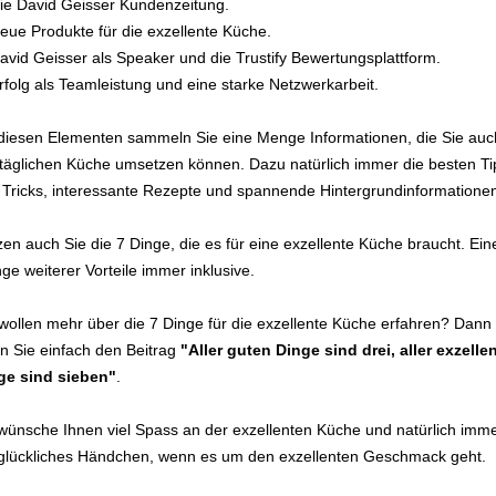
e David Geisser Kundenzeitung.
ue Produkte für die exzellente Küche.
vid Geisser als Speaker und die Trustify Bewertungsplattform.
folg als Teamleistung und eine starke Netzwerkarbeit.
 diesen Elementen sammeln Sie eine Menge Informationen, die Sie auc
 täglichen Küche umsetzen können. Dazu natürlich immer die besten Ti
 Tricks, interessante Rezepte und spannende Hintergrundinformatione
en auch Sie die 7 Dinge, die es für eine exzellente Küche braucht. Ein
e weiterer Vorteile immer inklusive.
 wollen mehr über die 7 Dinge für die exzellente Küche erfahren? Dann
en Sie einfach den Beitrag
"Aller guten Dinge sind drei, aller exzelle
ge sind sieben"
.
 wünsche Ihnen viel Spass an der exzellenten Küche und natürlich imm
 glückliches Händchen, wenn es um den exzellenten Geschmack geht.